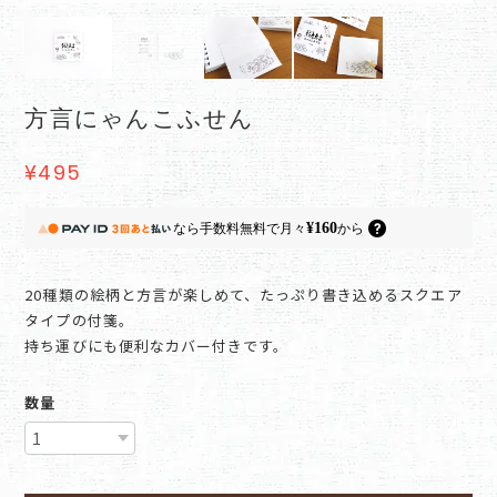
方言にゃんこふせん
¥495
¥160
なら
手数料無料で
月々
から
20種類の絵柄と方言が楽しめて、たっぷり書き込めるスクエア
タイプの付箋。
持ち運びにも便利なカバー付きです。
数量