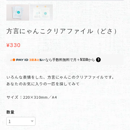
方言にゃんこクリアファイル（どさ）
¥330
¥110
なら
手数料無料で
月々
から
いろんな表情をした、方言にゃんこのクリアファイルです。
あなたのお気に入りの一匹を探してみて
サイズ：220×310mm／A4
数量